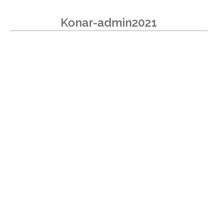
Konar-admin2021
В «Кубке КОНАРа» участвует