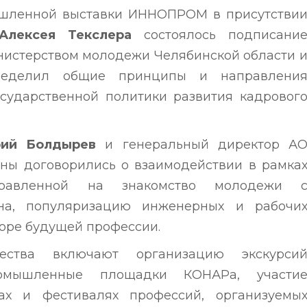
ышленной выставки ИННОПРОМ в присутстви
Алексея Текслера
состоялось подписани
нистерством молодежи Челябинской области 
ределил общие принципы и направлени
сударственной политики развития кадровог
ий Болдырев
и генеральный директор А
оны договорились о взаимодействии в рамка
правленной на знакомство молодежи 
на, популяризацию инженерных и рабочи
боре будущей профессии.
ества включают организацию экскурси
омышленные площадки КОНАРа, участи
ах и фестивалях профессий, организуемы