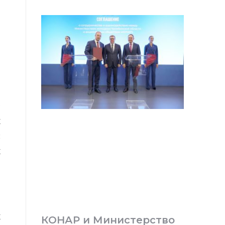
и
е
и
я
о
О
х
с
х
й
е
х
КОНАР и Министерство